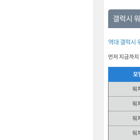
갤럭시 워
역대 갤럭시 
먼저 지금까지 
모
워
워
워
워