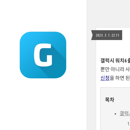
2023. 3. 1. 22:11
갤럭시 워치6
뿐만 아니라 
신청
을 하면 된
목차
갤럭