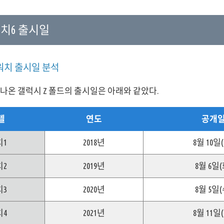
치6 출시일
워치 출시일 분석
나온 갤럭시 Z 폴드의 출시일은 아래와 같았다.
델
연도
공개
치1
2018년
8월 10일
치2
2019년
8월 6일(
치3
2020년
8월 5일(
치4
2021년
8월 11일